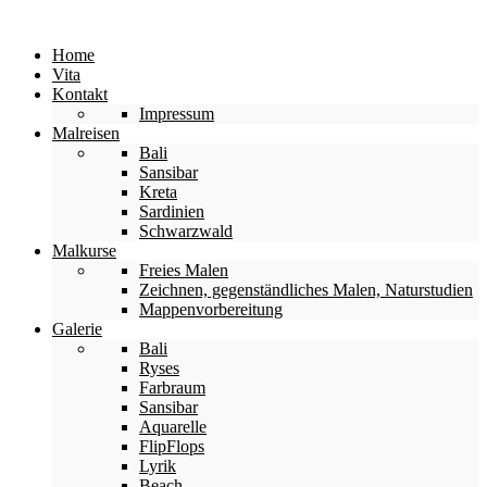
Home
Vita
Kontakt
Impressum
Malreisen
Bali
Sansibar
Kreta
Sardinien
Schwarzwald
Malkurse
Freies Malen
Zeichnen, gegenständliches Malen, Naturstudien
Mappenvorbereitung
Galerie
Bali
Ryses
Farbraum
Sansibar
Aquarelle
FlipFlops
Lyrik
Beach