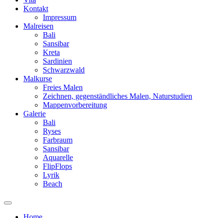
Kontakt
Impressum
Malreisen
Bali
Sansibar
Kreta
Sardinien
Schwarzwald
Malkurse
Freies Malen
Zeichnen, gegenständliches Malen, Naturstudien
Mappenvorbereitung
Galerie
Bali
Ryses
Farbraum
Sansibar
Aquarelle
FlipFlops
Lyrik
Beach
Home